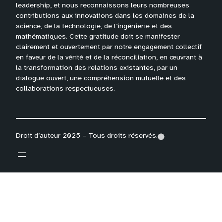
leadership, et nous reconnaissons leurs nombreuses
contributions aux innovations dans les domaines de la
science, de la technologie, de l’ingénierie et des
mathématiques. Cette gratitude doit se manifester
clairement et ouvertement par notre engagement collectif
en faveur de la vérité et de la réconciliation, en œuvrant à
la transformation des relations existantes, par un
dialogue ouvert, une compréhension mutuelle et des
collaborations respectueuses.
Droit d’auteur 2025 – Tous droits réservés.
(
(
(
o
o
o
p
p
p
e
e
e
n
n
n
s
s
s
i
i
i
n
n
n
a
a
a
n
n
n