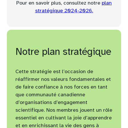
Pour en savoir plus, consultez notre
plan
(opens
(opens
stratégique 2024-2026.
PDF)
in
a
new
tab)
Notre plan stratégique
Cette stratégie est l’occasion de
réaffirmer nos valeurs fondamentales et
de faire confiance à nos forces en tant
que communauté canadienne
d’organisations d’engagement
scientifique. Nos membres jouent un rôle
essentiel en cultivant la joie d’apprendre
et en enrichissant la vie des gens à