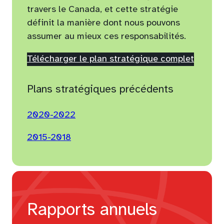
travers le Canada, et cette stratégie
définit la manière dont nous pouvons
assumer au mieux ces responsabilités.
(
Télécharger le plan stratégique complet
o
p
Plans stratégiques précédents
e
n
2020-2022
s
2015-2018
P
D
F
)
Rapports annuels