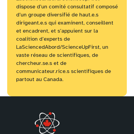
dispose d’un comité consultatif composé
d’un groupe diversifié de haut.e.s
dirigeant.e.s qui examinent, conseillent
et encadrent, et s’appuient sur la
coalition d’experts de
LaSciencedAbord/ScienceUpFirst, un
vaste réseau de scientifiques, de
chercheur.se.s et de
communicateur.rice.s scientifiques de
partout au Canada.