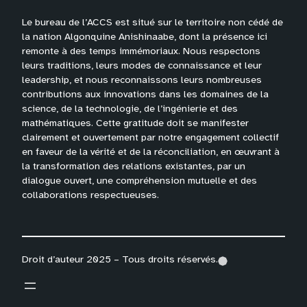
Le bureau de l’ACCS est situé sur le territoire non cédé de
la nation Algonquine Anishinaabe, dont la présence ici
remonte à des temps immémoriaux. Nous respectons
leurs traditions, leurs modes de connaissance et leur
leadership, et nous reconnaissons leurs nombreuses
contributions aux innovations dans les domaines de la
science, de la technologie, de l’ingénierie et des
mathématiques. Cette gratitude doit se manifester
clairement et ouvertement par notre engagement collectif
en faveur de la vérité et de la réconciliation, en œuvrant à
la transformation des relations existantes, par un
dialogue ouvert, une compréhension mutuelle et des
collaborations respectueuses.
Droit d’auteur 2025 – Tous droits réservés.
(
(
(
o
o
o
p
p
p
e
e
e