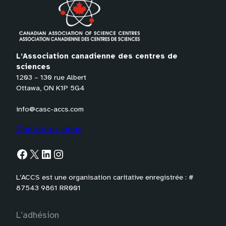
n
s
P
D
L’Association canadienne des centres de
F
sciences
)
1203 – 130 rue Albert
Ottawa, ON K1P 5G4
info@casc-accs.com
Contactez-nous
Facebook
X
LinkedIn
Instagram
L’ACCS est une organisation caritative enregistrée : #
87543 9861 RR001
L’adhésion